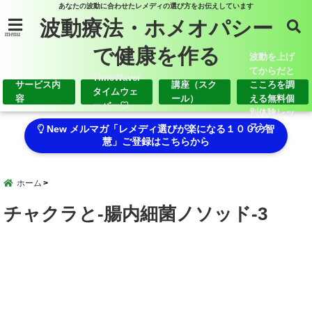
あなたの波動に合わせたレメディの選び方をお伝えしています
波動療法・ホメオパシー
menu
で健康を作る
波動を上げ
てからだと
TimeWaver
サービス内
講座（スク
こころを調
タイムウェ
容
ール）
える無料個
ーバー♡
別体験レッ
スン
New メルマガ「レメディ選びが楽になる１００の智
慧」ご登録はこちらから
ホーム
チャクラと-腸内細菌ノソッド-3