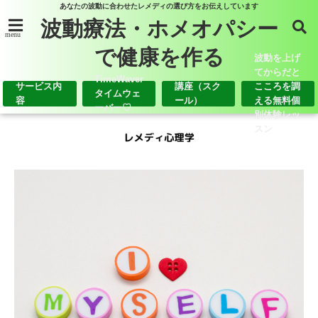
あなたの波動に合わせたレメディの選び方をお伝えしています
波動療法・ホメオパシー
menu
で健康を作る
波動を上げ
てからだと
TimeWaver
サービス内
講座（スク
こころを調
タイムウェ
容
ール）
える無料個
ーバー♡
別体験レッ
スン