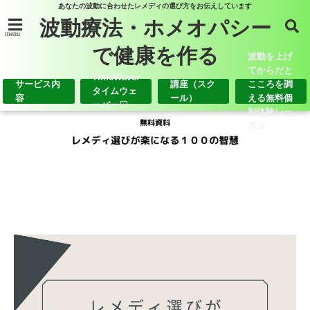
あなたの波動に合わせたレメディの選び方をお伝えしています
波動療法・ホメオパシー
menu
で健康を作る
波動を上げ
てからだと
TimeWaver
サービス内
講座（スク
こころを調
タイムウェ
容
ール）
える無料個
ーバー♡
別体験レッ
スン