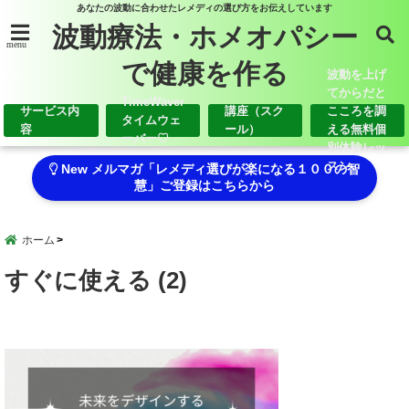
あなたの波動に合わせたレメディの選び方をお伝えしています
波動療法・ホメオパシー
menu
で健康を作る
波動を上げ
てからだと
TimeWaver
サービス内
講座（スク
こころを調
タイムウェ
容
ール）
える無料個
ーバー♡
別体験レッ
スン
New メルマガ「レメディ選びが楽になる１００の智
慧」ご登録はこちらから
ホーム
すぐに使える (2)