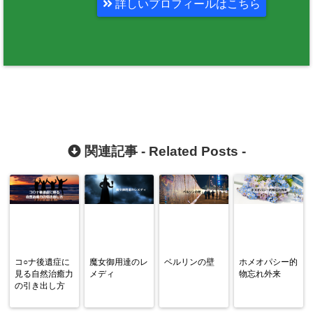
詳しいプロフィールはこちら
関連記事 -
Related Posts
-
コ○ナ後遺症に
魔女御用達のレ
ベルリンの壁
ホメオパシー的
見る自然治癒力
メディ
物忘れ外来
の引き出し方