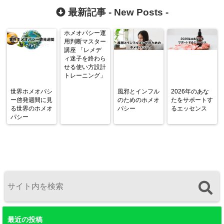
最新記事 -
New Posts
-
ホメオパシー運
用判断マスター
講座 「レメデ
ィ迷子を終わら
せる使い方設計
トレーニング」
世界ホメオパシ
風邪とインフル
2026年のあな
ー啓発週間に見
のためのホメオ
たをサポートす
る世界のホメオ
パシー
るエッセンス
パシー
最近の投稿