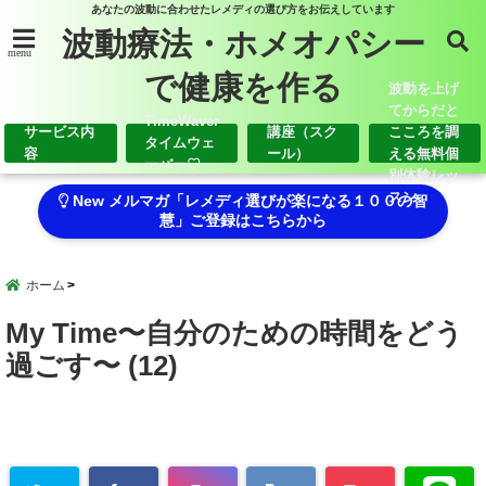
あなたの波動に合わせたレメディの選び方をお伝えしています
波動療法・ホメオパシー
menu
で健康を作る
波動を上げ
てからだと
TimeWaver
サービス内
講座（スク
こころを調
タイムウェ
容
ール）
える無料個
ーバー♡
別体験レッ
スン
New メルマガ「レメディ選びが楽になる１００の智
慧」ご登録はこちらから
ホーム
My Time〜自分のための時間をどう
過ごす〜 (12)