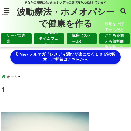
あなたの波動に合わせたレメディの選び方をお伝えしています
波動療法・ホメオパシー
menu
で健康を作る
波動を上げ
てからだと
TimeWaver
サービス内
講座（スク
こころを調
タイムウェ
容
ール）
える無料個
ーバー♡
別体験レッ
スン
New メルマガ「レメディ選びが楽になる１００の智
慧」ご登録はこちらから
ホーム
1