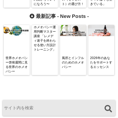
になろう〜
ト）の選び方！
きている」
最新記事 -
New Posts
-
ホメオパシー運
用判断マスター
講座 「レメデ
ィ迷子を終わら
せる使い方設計
トレーニング」
世界ホメオパシ
風邪とインフル
2026年のあな
ー啓発週間に見
のためのホメオ
たをサポートす
る世界のホメオ
パシー
るエッセンス
パシー