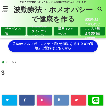
あなたの波動に合わせたレメディの選び方をお伝えしています
波動療法・ホメオパシー
menu
で健康を作る
波動を上げ
てからだと
TimeWaver
サービス内
講座（スク
こころを調
タイムウェ
容
ール）
える無料個
ーバー♡
別体験レッ
スン
New メルマガ「レメディ選びが楽になる１００の智
慧」ご登録はこちらから
ホーム
3