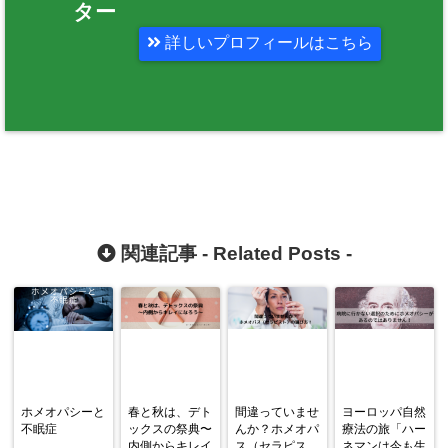
ター
詳しいプロフィールはこちら
関連記事 -
Related Posts
-
ホメオパシーと
春と秋は、デト
間違っていませ
ヨーロッパ自然
不眠症
ックスの祭典〜
んか？ホメオパ
療法の旅「ハー
内側からキレイ
ス（セラピス
ネマンは今も生