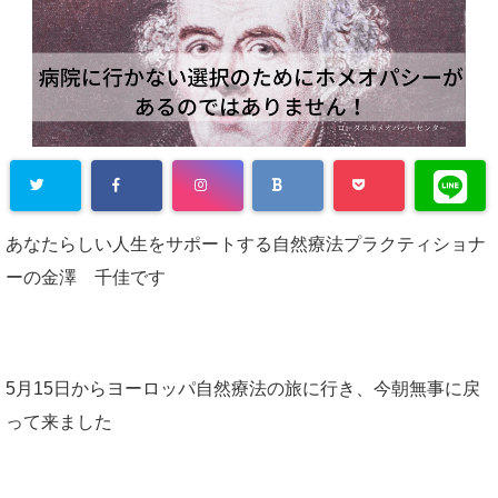
Warning
: Un
あなたらしい人生をサポートする自然療法プラクティショナ
defined array
ーの金澤 千佳です
key "Twitter"
in
/home/lot
us2020/lotus
5月15日からヨーロッパ自然療法の旅に行き、今朝無事に戻
-natural.net/
って来ました
public_html/
wp-content/
plugins/sns-