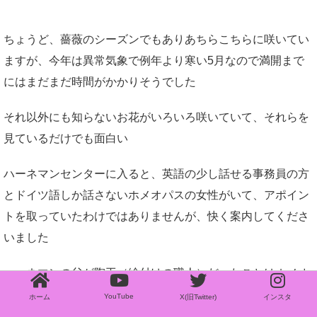
ちょうど、薔薇のシーズンでもありあちらこちらに咲いてい
ますが、今年は異常気象で例年より寒い5月なので満開まで
にはまだまだ時間がかかりそうでした
それ以外にも知らないお花がいろいろ咲いていて、それらを
見ているだけでも面白い
ハーネマンセンターに入ると、英語の少し話せる事務員の方
とドイツ語しか話さないホメオパスの女性がいて、アポイン
トを取っていたわけではありませんが、快く案内してくださ
いました
ハーネマンの父が陶工（絵付けの職人）だったことはホメオ
パシーを学んでいる人ならみなさんご存知でしょうが、この
YouTube
ホーム
X(旧Twitter)
インスタ
結果の出せるレメディ使い
ハーネマンセンターから程近いアルブレヒト城（歩いて２０