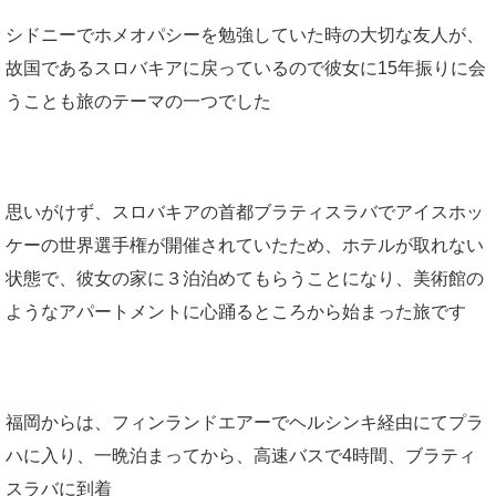
シドニーでホメオパシーを勉強していた時の大切な友人が、
count-cach
故国であるスロバキアに戻っているので彼女に15年振りに会
e/sns-count-
うことも旅のテーマの一つでした
cache.php
o
n line
2897
思いがけず、スロバキアの首都ブラティスラバでアイスホッ
ケーの世界選手権が開催されていたため、ホテルが取れない
状態で、彼女の家に３泊泊めてもらうことになり、美術館の
ようなアパートメントに心踊るところから始まった旅です
福岡からは、フィンランドエアーでヘルシンキ経由にてプラ
ハに入り、一晩泊まってから、高速バスで4時間、ブラティ
スラバに到着