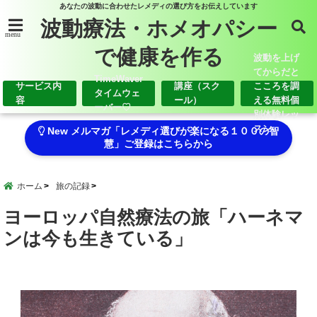
あなたの波動に合わせたレメディの選び方をお伝えしています
波動療法・ホメオパシー
menu
で健康を作る
波動を上げ
てからだと
TimeWaver
サービス内
講座（スク
こころを調
タイムウェ
容
ール）
える無料個
ーバー♡
別体験レッ
スン
New メルマガ「レメディ選びが楽になる１００の智
慧」ご登録はこちらから
ホーム
旅の記録
ヨーロッパ自然療法の旅「ハーネマ
ンは今も生きている」