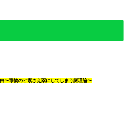
由
〜毒物のヒ素さえ薬にしてしまう謎理論〜