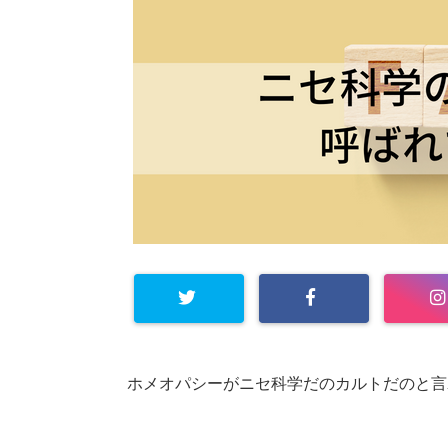
Warning
: Undefined arra
ホメオパシーがニセ科学だのカルトだのと言
y key "Twitter" in
/home/
lotus2020/lotus-natural.