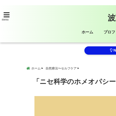
波
menu
ホーム
プロフ
N
ホーム
自然療法〜セルフケア
「ニセ科学のホメオパシー