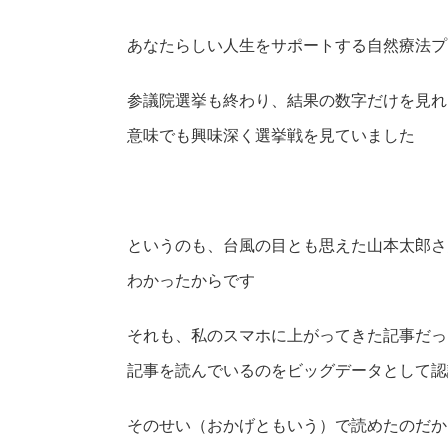
net/public_html/wp-con
あなたらしい人生をサポートする自然療法プ
tent/plugins/sns-count-
参議院選挙も終わり、結果の数字だけを見れ
意味でも興味深く選挙戦を見ていました
cache/sns-count-cache.
php
on line
2897
というのも、台風の目とも思えた山本太郎さ
わかったからです
それも、私のスマホに上がってきた記事だっ
記事を読んでいるのをビッグデータとして認
そのせい（おかげともいう）で読めたのだか