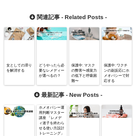
関連記事 -
Related Posts
-
女としての滞り
どうやったら必
保護中: マスク
保護中: ワクチ
を解消する
要なレメディー
の弊害〜感覚力
ンの副反応にホ
が選べるの？
の低下と呼吸困
メオパシーで対
難〜
応する
最新記事 -
New Posts
-
ホメオパシー運
用判断マスター
講座 「レメデ
ィ迷子を終わら
せる使い方設計
トレーニング」