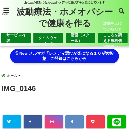
あなたの波動に合わせたレメディの選び方をお伝えしています
波動療法・ホメオパシー
menu
で健康を作る
波動を上げ
てからだと
TimeWaver
サービス内
講座（スク
こころを調
タイムウェ
容
ール）
える無料個
ーバー♡
別体験レッ
スン
New メルマガ「レメディ選びが楽になる１００の智
慧」ご登録はこちらから
ホーム
IMG_0146