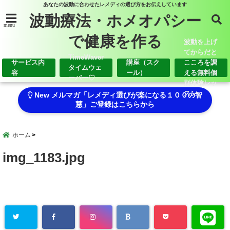
あなたの波動に合わせたレメディの選び方をお伝えしています
波動療法・ホメオパシー
menu
で健康を作る
波動を上げ
てからだと
TimeWaver
サービス内
講座（スク
こころを調
タイムウェ
容
ール）
える無料個
ーバー♡
別体験レッ
スン
New メルマガ「レメディ選びが楽になる１００の智
慧」ご登録はこちらから
ホーム
img_1183.jpg