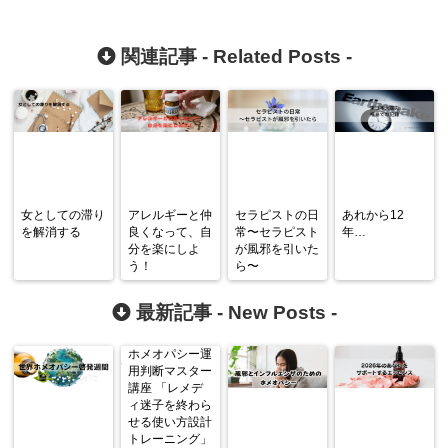
関連記事 -
Related Posts
-
女としての滞り
アレルギーと仲
セラピストの日
あれから12
を解消する
良くなって、自
常〜セラピスト
年…
分を楽にしよ
が風邪を引いた
う！
ら〜
最新記事 -
New Posts
-
ホメオパシー運
用判断マスター
講座 「レメデ
ィ迷子を終わら
せる使い方設計
トレーニング」