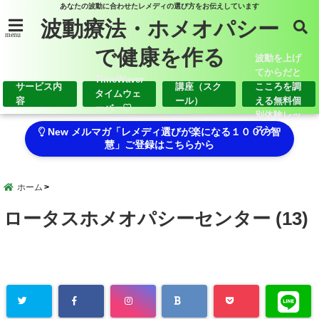
あなたの波動に合わせたレメディの選び方をお伝えしています
波動療法・ホメオパシー
menu
で健康を作る
波動を上げ
てからだと
TimeWaver
サービス内
講座（スク
こころを調
タイムウェ
容
ール）
える無料個
ーバー♡
別体験レッ
スン
New メルマガ「レメディ選びが楽になる１００の智
慧」ご登録はこちらから
ホーム
ロータスホメオパシーセンター (13)