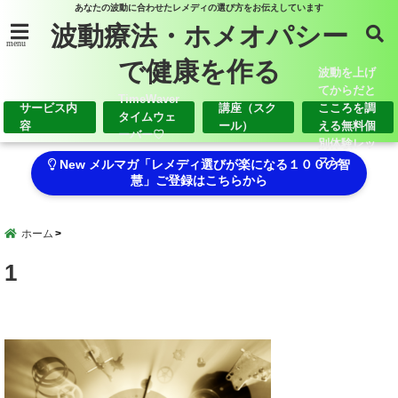
あなたの波動に合わせたレメディの選び方をお伝えしています
波動療法・ホメオパシー
menu
で健康を作る
波動を上げ
てからだと
TimeWaver
サービス内
講座（スク
こころを調
タイムウェ
容
ール）
える無料個
ーバー♡
別体験レッ
スン
New メルマガ「レメディ選びが楽になる１００の智
慧」ご登録はこちらから
ホーム
1