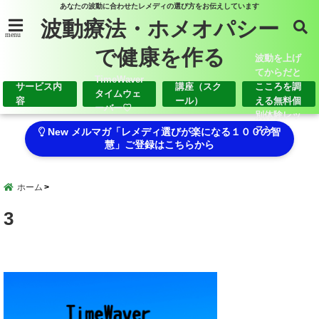
あなたの波動に合わせたレメディの選び方をお伝えしています
波動療法・ホメオパシー
menu
で健康を作る
波動を上げ
てからだと
TimeWaver
サービス内
講座（スク
こころを調
タイムウェ
容
ール）
える無料個
ーバー♡
別体験レッ
スン
New メルマガ「レメディ選びが楽になる１００の智
慧」ご登録はこちらから
ホーム
3