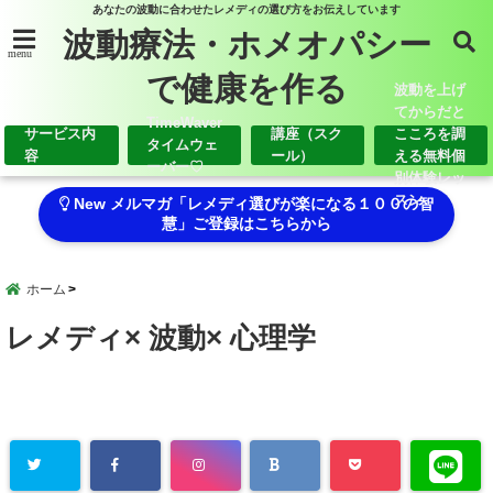
あなたの波動に合わせたレメディの選び方をお伝えしています
波動療法・ホメオパシー
menu
で健康を作る
波動を上げ
てからだと
TimeWaver
サービス内
講座（スク
こころを調
タイムウェ
容
ール）
える無料個
ーバー♡
別体験レッ
スン
New メルマガ「レメディ選びが楽になる１００の智
慧」ご登録はこちらから
ホーム
レメディ× 波動× 心理学