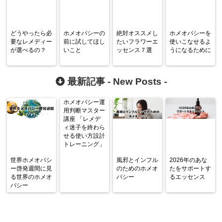
どうやったら必
ホメオパシーの
絶対オススメし
ホメオパシーを
要なレメディー
前に試してほし
たいフラワーエ
使いこなせるよ
が選べるの？
いこと
ッセンス７選
うになるために
最新記事 -
New Posts
-
ホメオパシー運
用判断マスター
講座 「レメデ
ィ迷子を終わら
せる使い方設計
トレーニング」
世界ホメオパシ
風邪とインフル
2026年のあな
ー啓発週間に見
のためのホメオ
たをサポートす
る世界のホメオ
パシー
るエッセンス
パシー