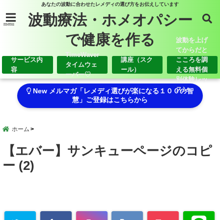
あなたの波動に合わせたレメディの選び方をお伝えしています
波動療法・ホメオパシー
menu
で健康を作る
波動を上げ
てからだと
TimeWaver
サービス内
講座（スク
こころを調
タイムウェ
容
ール）
える無料個
ーバー♡
別体験レッ
スン
New メルマガ「レメディ選びが楽になる１００の智
慧」ご登録はこちらから
ホーム
【エバー】サンキューページのコピ
ー (2)