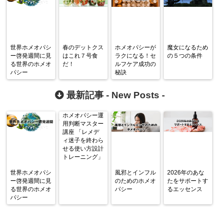
世界ホメオパシ
春のデットクス
ホメオパシーが
魔女になるため
ー啓発週間に見
はこれ７号食
ラクになる！セ
の５つの条件
る世界のホメオ
だ！
ルフケア成功の
パシー
秘訣
最新記事 -
New Posts
-
ホメオパシー運
用判断マスター
講座 「レメデ
ィ迷子を終わら
せる使い方設計
トレーニング」
世界ホメオパシ
風邪とインフル
2026年のあな
ー啓発週間に見
のためのホメオ
たをサポートす
る世界のホメオ
パシー
るエッセンス
パシー