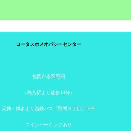
ロータスホメオパシーセンター
福岡市南区野間
（高宮駅より徒歩13分）
天神・博多より西鉄バス「野間３丁目」下車
コインパーキングあり