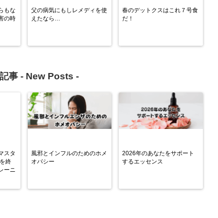
らもな
父の病気にもしレメディを使
春のデットクスはこれ７号食
害の時
えたなら…
だ！
記事 -
New Posts
-
マスタ
風邪とインフルのためのホメ
2026年のあなたをサポート
子を終
オパシー
するエッセンス
レーニ