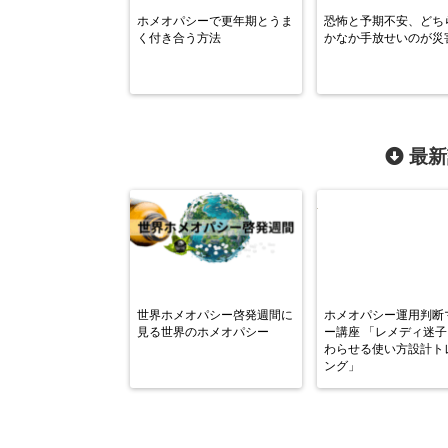
ホメオパシーで更年期とうま
恐怖と予期不安、どち
く付き合う方法
かなか手放せいのが災
最新
世界ホメオパシー啓発週間に
ホメオパシー運用判断
見る世界のホメオパシー
ー講座 「レメディ迷
わらせる使い方設計ト
ング」