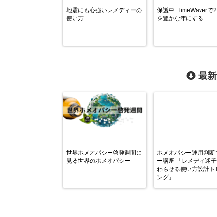
地震にも心強いレメディーの
保護中: TimeWaverで
使い方
を豊かな年にする
最新
世界ホメオパシー啓発週間に
ホメオパシー運用判断
見る世界のホメオパシー
ー講座 「レメディ迷
わらせる使い方設計ト
ング」