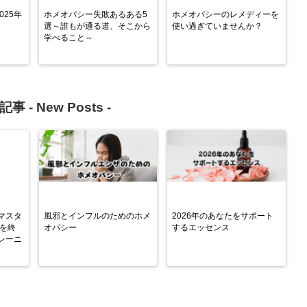
2025年
ホメオパシー失敗あるある5
ホメオパシーのレメディーを
選～誰もが通る道、そこから
使い過ぎていませんか？
学べること～
記事 -
New Posts
-
マスタ
風邪とインフルのためのホメ
2026年のあなたをサポート
子を終
オパシー
するエッセンス
レーニ