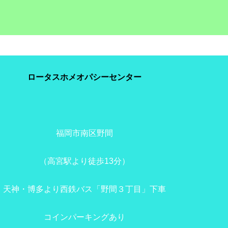
ロータスホメオパシーセンター
福岡市南区野間
（高宮駅より徒歩13分）
天神・博多より西鉄バス「野間３丁目」下車
コインパーキングあり