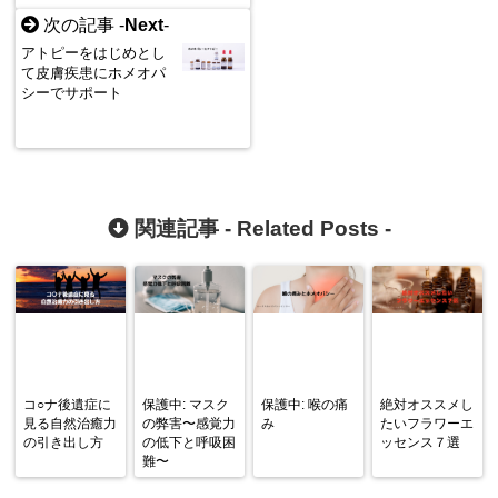
次の記事 -
Next
-
アトピーをはじめとし
て皮膚疾患にホメオパ
シーでサポート
関連記事 -
Related Posts
-
コ○ナ後遺症に
保護中: マスク
保護中: 喉の痛
絶対オススメし
見る自然治癒力
の弊害〜感覚力
み
たいフラワーエ
の引き出し方
の低下と呼吸困
ッセンス７選
難〜