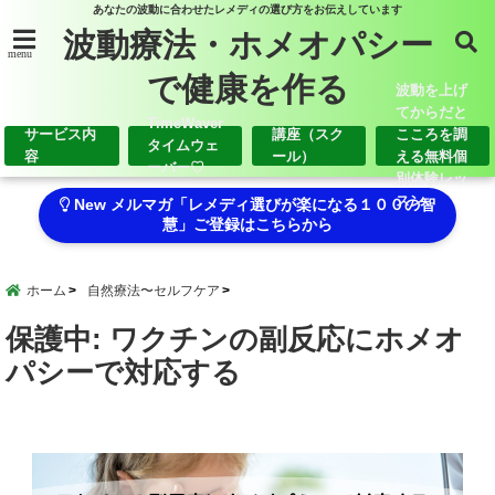
あなたの波動に合わせたレメディの選び方をお伝えしています
波動療法・ホメオパシー
menu
で健康を作る
波動を上げ
てからだと
TimeWaver
サービス内
講座（スク
こころを調
タイムウェ
容
ール）
える無料個
ーバー♡
別体験レッ
スン
New メルマガ「レメディ選びが楽になる１００の智
慧」ご登録はこちらから
ホーム
自然療法〜セルフケア
保護中: ワクチンの副反応にホメオ
パシーで対応する