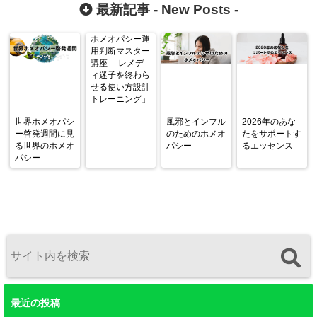
最新記事 -
New Posts
-
ホメオパシー運
用判断マスター
講座 「レメデ
ィ迷子を終わら
せる使い方設計
トレーニング」
世界ホメオパシ
風邪とインフル
2026年のあな
ー啓発週間に見
のためのホメオ
たをサポートす
る世界のホメオ
パシー
るエッセンス
パシー
最近の投稿